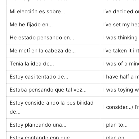
Mi elección es sobre…
I’ve decided o
Me he fijado en…
I’ve set my he
He estado pensando en…
I was thinking
Me metí en la cabeza de…
I’ve taken it 
Tenía la idea de…
I was of a mi
Estoy casi tentado de…
I have half a 
Estaba pensando que tal vez…
I was toying w
Estoy considerando la posibilidad
I consider…/ I
de…
Estoy planeando una…
I plan to…
Estoy contando con que…
I plan on…