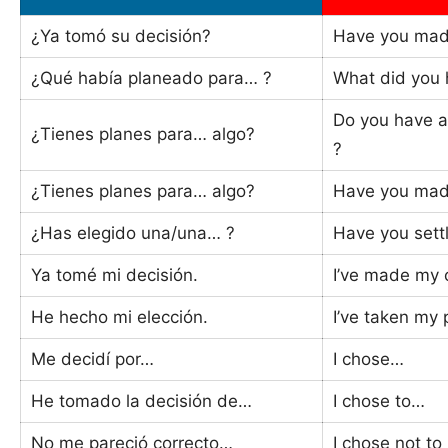
¿Ya tomó su decisión?
Have you mad
¿Qué había planeado para… ?
What did you 
Do you have a
¿Tienes planes para… algo?
?
¿Tienes planes para… algo?
Have you made
¿Has elegido una/una… ?
Have you sett
Ya tomé mi decisión.
I’ve made my 
He hecho mi elección.
I’ve taken my 
Me decidí por…
I chose…
He tomado la decisión de…
I chose to…
No me pareció correcto…
I chose not to