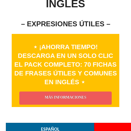
INGLÉS
– EXPRESIONES ÚTILES –
⋆ ¡AHORRA TIEMPO!
DESCARGA EN UN SOLO CLIC
EL PACK COMPLETO: 70 FICHAS
DE FRASES ÚTILES Y COMUNES
EN INGLÉS ⋆
MÁS INFORMACIONES
_
ESPAÑOL