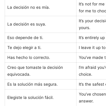
It’s not for me 
La decisión no es mía.
for me to cho
It’s your decis
La decisión es suya.
yours.
Eso depende de ti.
It’s entirely up
Te dejo elegir a ti.
I leave it up t
Has hecho lo correcto.
You’ve made th
Creo que tomaste la decisión
I’m afraid yo
equivocada.
choice.
Es la solución más segura.
It’s the safest
You’ve chosen
Elegiste la solución fácil.
answer.