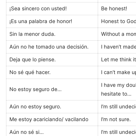
¡Sea sincero con usted!
Be honest!
¡Es una palabra de honor!
Honest to God
Sin la menor duda.
Without a mom
Aún no he tomado una decisión.
I haven’t made
Deja que lo piense.
Let me think it
No sé qué hacer.
I can’t make 
I have my dou
No estoy seguro de…
hesitate to…
Aún no estoy seguro.
I’m still undec
Me estoy acariciando/ vacilando
I’m not sure.
Aún no sé si…
I’m still unde