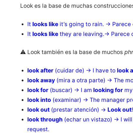
Look es la base de muchas construccion
It
looks like
it’s going to rain. → Parece 
It
looks like
they are leaving.→ Parece 
⚠️ Look también es la base de muchos
phr
look after
(cuidar de) → I have to
look a
look away
(mira a otra parte) → The mov
look for
(buscar) → I am
looking for
my 
look into
(examinar) → The manager pr
look out
(prestar atención) →
Look out
look through
(echar un vistazo) → I wil
request.