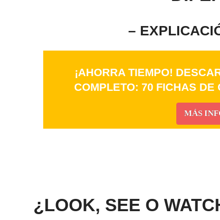
– EXPLICACI
¡AHORRA TIEMPO! DESCAR
COMPLETO: 70 FICHAS DE
MÁS IN
_
_
¿LOOK, SEE O WATC