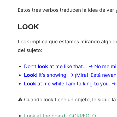
Estos tres verbos traducen la idea de ver y 
LOOK
Look implica que estamos mirando algo de
del sujeto:
Don’t
look
at me like that… → No me mi
Look
! It’s snowing! → ¡Mira! ¡Está nevan
Look
at me while I am talking to you. 
⚠️ Cuando look tiene un objeto, le sigue la 
Look
at
the board. CORRECTO