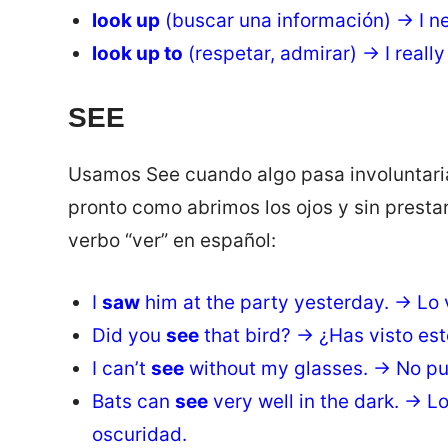
look up
(buscar una información) → I n
look up to
(respetar, admirar) → I reall
SEE
Usamos See cuando algo pasa involuntaria
pronto como abrimos los ojos y sin presta
verbo “ver” en español:
I
saw
him at the party yesterday. → Lo vi
Did you
see
that bird? → ¿Has visto est
I can’t
see
without my glasses. → No pue
Bats can
see
very well in the dark. → 
oscuridad.