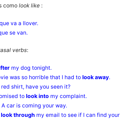
es como
look like
:
que va a llover.
que se van.
asal verbs
:
fter
my dog tonight.
ie was so horrible that I had to
look away
.
red shirt, have you seen it?
omised to
look into
my complaint.
! A car is coming your way.
l
look through
my email to see if I can find your