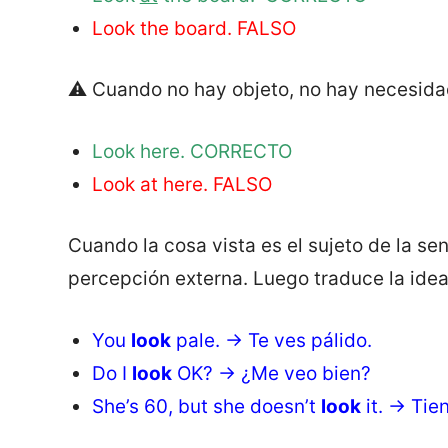
Look the board. FALSO
⚠️ Cuando no hay objeto, no hay necesida
Look here. CORRECTO
Look at here. FALSO
Cuando la cosa vista es el sujeto de la sen
percepción externa. Luego traduce la idea
You
look
pale. → Te ves pálido.
Do I
look
OK? → ¿Me veo bien?
She’s 60, but she doesn’t
look
it. → Tie