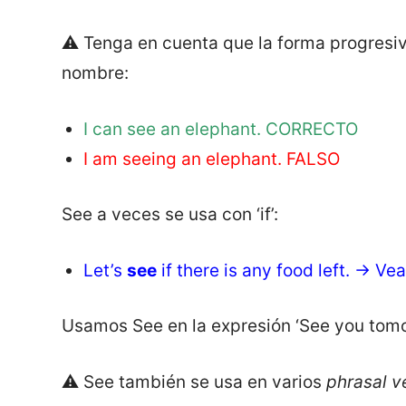
⚠️ Tenga en cuenta que la forma progresi
nombre:
I can see an elephant. CORRECTO
I am seeing an elephant. FALSO
See a veces se usa con ‘if’:
Let’s
see
if there is any food left. → V
Usamos See en la expresión ‘See you tomo
⚠️ See también se usa en varios
phrasal v