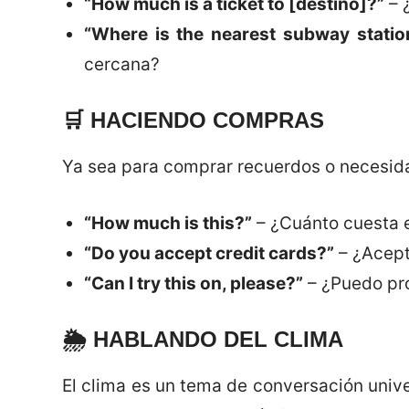
“How much is a ticket to [destino]?”
– 
“Where is the nearest subway statio
cercana?
🛒
HACIENDO COMPRAS
Ya sea para comprar recuerdos o necesidad
“How much is this?”
– ¿Cuánto cuesta 
“Do you accept credit cards?”
– ¿Acept
“Can I try this on, please?”
– ¿Puedo pro
🌦️
HABLANDO DEL CLIMA
El clima es un tema de conversación univ