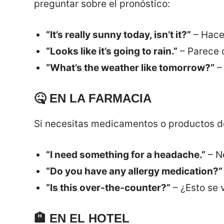
preguntar sobre el pronóstico:
“It’s really sunny today, isn’t it?”
– Hace
“Looks like it’s going to rain.”
– Parece q
“What’s the weather like tomorrow?”
–
🤒
EN LA FARMACIA
Si necesitas medicamentos o productos de
“I need something for a headache.”
– Ne
“Do you have any allergy medication?”
“Is this over-the-counter?”
– ¿Esto se 
🏨
EN EL HOTEL