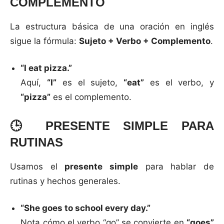
COMPLEMENTO
La estructura básica de una oración en inglés
sigue la fórmula:
Sujeto + Verbo + Complemento
.
“I eat pizza.”
Aquí,
“I”
es el sujeto,
“eat”
es el verbo, y
“pizza”
es el complemento.
🕒
PRESENTE SIMPLE PARA
RUTINAS
Usamos el
presente simple
para hablar de
rutinas y hechos generales.
“She goes to school every day.”
Nota cómo el verbo “go” se convierte en
“goes”