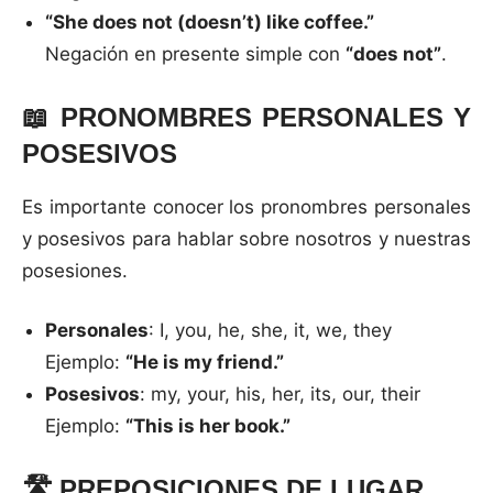
“She does not (doesn’t) like coffee.”
Negación en presente simple con
“does not”
.
📖
PRONOMBRES PERSONALES Y
POSESIVOS
Es importante conocer los pronombres personales
y posesivos para hablar sobre nosotros y nuestras
posesiones.
Personales
: I, you, he, she, it, we, they
Ejemplo:
“He is my friend.”
Posesivos
: my, your, his, her, its, our, their
Ejemplo:
“This is her book.”
🛣️
PREPOSICIONES DE LUGAR