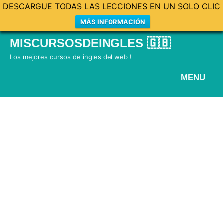
DESCARGUE TODAS LAS LECCIONES EN UN SOLO CLIC
MÁS INFORMACIÓN
Skip
MISCURSOSDEINGLES 🇬🇧
to
Los mejores cursos de ingles del web !
content
MENU