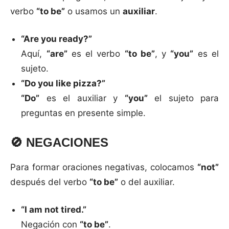
verbo
“to be”
o usamos un
auxiliar
.
“Are you ready?”
Aquí,
“are”
es el verbo
“to be”
, y
“you”
es el
sujeto.
“Do you like pizza?”
“Do”
es el auxiliar y
“you”
el sujeto para
preguntas en presente simple.
🚫
NEGACIONES
Para formar oraciones negativas, colocamos
“not”
después del verbo
“to be”
o del auxiliar.
“I am not tired.”
Negación con
“to be”
.