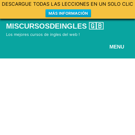
DESCARGUE TODAS LAS LECCIONES EN UN SOLO CLIC
MÁS INFORMACIÓN
Skip
MISCURSOSDEINGLES 🇬🇧
to
Los mejores cursos de ingles del web !
content
MENU