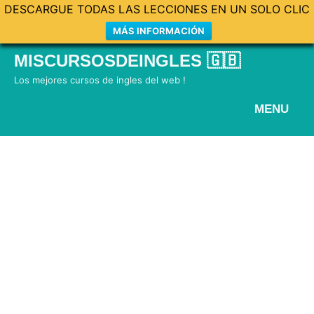
DESCARGUE TODAS LAS LECCIONES EN UN SOLO CLIC
MÁS INFORMACIÓN
Skip
MISCURSOSDEINGLES 🇬🇧
to
Los mejores cursos de ingles del web !
content
MENU