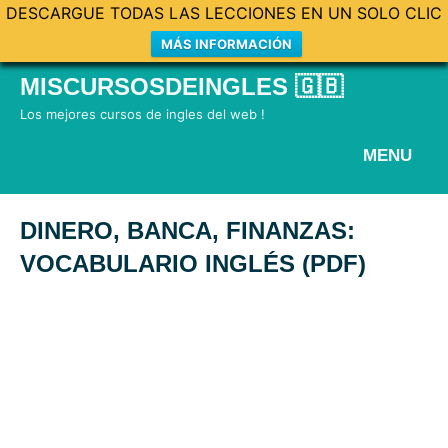
DESCARGUE TODAS LAS LECCIONES EN UN SOLO CLIC
MÁS INFORMACIÓN
Skip
MISCURSOSDEINGLES 🇬🇧
to
Los mejores cursos de ingles del web !
content
MENU
DINERO, BANCA, FINANZAS:
VOCABULARIO INGLÉS (PDF)