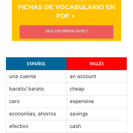
FICHAS DE VOCABULARIO EN
PDF ⋆
MÁS INFORMACIONES
_
ESPAÑOL
INGLÉS
una cuenta
an account
barato/ barato
cheap
caro
expensive
economías, ahorros
savings
efectivo
cash