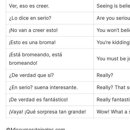
Ver, eso es creer.
Seeing is beli
¿Lo dice en serio?
Are you serio
¡No van a creer esto!
You won’t beli
¡Esto es una broma!
You’re kidding
¡Está bromeando, está
You must be j
bromeando!
¿De verdad que sí?
Really?
¿En serio? suena interesante.
Really? That s
¡De verdad es fantástico!
Really fantasti
¡Vaya! ¡Qué sorpresa tan grande!
Wow! What a s
©Miscursosdeingles.com