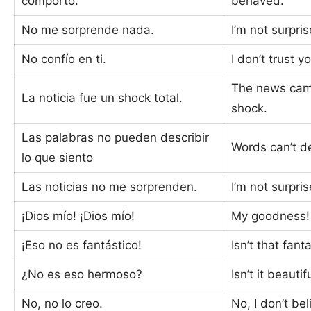
comportó.
behaved.
No me sorprende nada.
I’m not surpri
No confío en ti.
I don’t trust y
The news cam
La noticia fue un shock total.
shock.
Las palabras no pueden describir
Words can’t de
lo que siento
Las noticias no me sorprenden.
I’m not surpri
¡Dios mío! ¡Dios mío!
My goodness!
¡Eso no es fantástico!
Isn’t that fanta
¿No es eso hermoso?
Isn’t it beautif
No, no lo creo.
No, I don’t beli