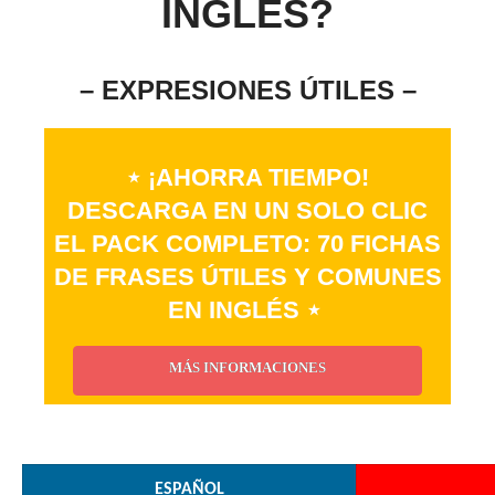
INGLÉS?
– EXPRESIONES ÚTILES –
⋆ ¡AHORRA TIEMPO!
DESCARGA EN UN SOLO CLIC
EL PACK COMPLETO: 70 FICHAS
DE FRASES ÚTILES Y COMUNES
EN INGLÉS ⋆
MÁS INFORMACIONES
_
ESPAÑOL