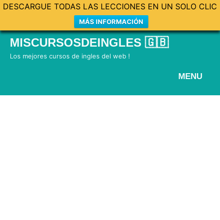
DESCARGUE TODAS LAS LECCIONES EN UN SOLO CLIC
MÁS INFORMACIÓN
Skip
MISCURSOSDEINGLES 🇬🇧
to
Los mejores cursos de ingles del web !
content
MENU