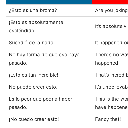
¿Esto es una broma?
Are you joking
¡Esto es absolutamente
It’s absolutely
espléndido!
Sucedió de la nada.
It happened ou
No hay forma de que eso haya
There’s no way
pasado.
happened.
¡Esto es tan increíble!
That’s incredib
No puedo creer esto.
It’s unbelievab
Es lo peor que podría haber
This is the wo
pasado.
have happene
¡No puedo creer esto!
Fancy that!