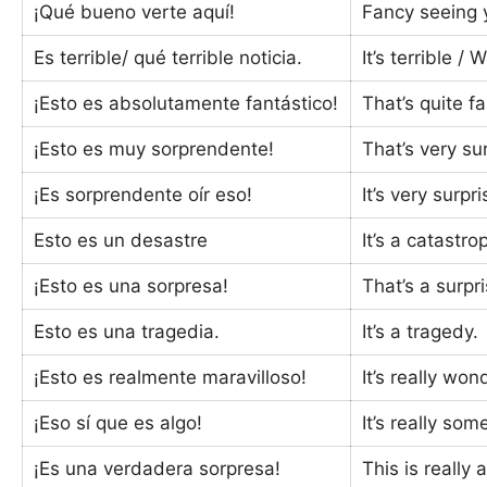
¡Qué bueno verte aquí!
Fancy seeing 
Es terrible/ qué terrible noticia.
It’s terrible /
¡Esto es absolutamente fantástico!
That’s quite fa
¡Esto es muy sorprendente!
That’s very sur
¡Es sorprendente oír eso!
It’s very surpr
Esto es un desastre
It’s a catastro
¡Esto es una sorpresa!
That’s a surpri
Esto es una tragedia.
It’s a tragedy.
¡Esto es realmente maravilloso!
It’s really won
¡Eso sí que es algo!
It’s really som
¡Es una verdadera sorpresa!
This is really 