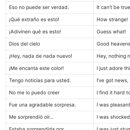
Eso no puede ser verdad.
It can’t be true
¡Qué extraño es esto!
How strange!
¡Adivinen qué es esto!
Guess what!
Dios del cielo
Good heaven
¡Hey, nada de nada nuevo!
Hey, nothing 
¡Me encanta este color!
I just adore th
Tengo noticias para usted.
I’ve got news,
No me lo puedo creer
I find it hard 
Fue una agradable sorpresa.
I was pleasant
Me sorprendió oír…
I was shocked
Estaba sorprendida por…
I was just st