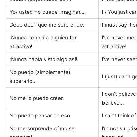
Yo/ usted no puede imaginar…
I / You just c
Debo decir que me sorprende.
I must say it 
¡Nunca conocí a alguien tan
I’ve never me
atractivo!
attractive!
¡Nunca había visto algo así!
I’ve never seen
No puedo (simplemente)
I (just) can’t 
superarlo…
I don’t believe i
No me lo puedo creer.
believe…
No puedo pensar en eso.
I can’t think of 
No me sorprende cómo se
I’m not surpri