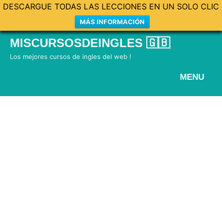
DESCARGUE TODAS LAS LECCIONES EN UN SOLO CLIC
MÁS INFORMACIÓN
Skip
MISCURSOSDEINGLES 🇬🇧
to
Los mejores cursos de ingles del web !
content
MENU