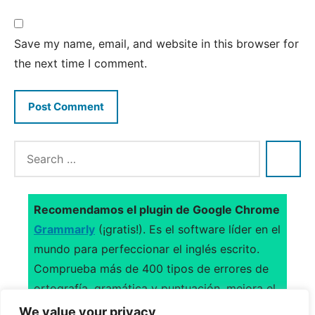
Save my name, email, and website in this browser for
the next time I comment.
Recomendamos el plugin de Google Chrome
Grammarly
(¡gratis!). Es el software líder en el
mundo para perfeccionar el inglés escrito.
Comprueba más de 400 tipos de errores de
ortografía, gramática y puntuación, mejora el
uso del vocabulario y sugiere citas.
We value your privacy