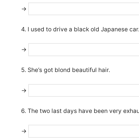
→
4. I used to drive a black old Japanese car
→
5. She’s got blond beautiful hair.
→
6. The two last days have been very exhau
→