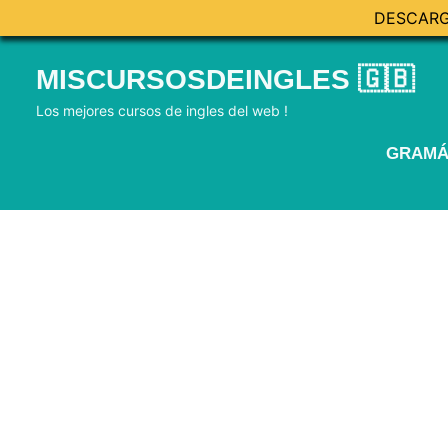
DESCARG
Skip
MISCURSOSDEINGLES 🇬🇧
to
content
Los mejores cursos de ingles del web !
GRAMÁ