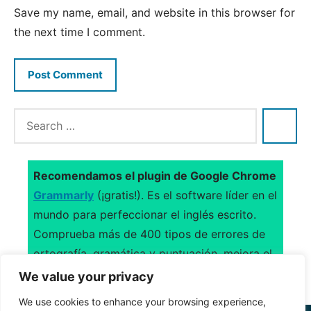
Save my name, email, and website in this browser for
the next time I comment.
Recomendamos el plugin de Google Chrome
Grammarly
(¡gratis!). Es el software líder en el
mundo para perfeccionar el inglés escrito.
Comprueba más de 400 tipos de errores de
ortografía, gramática y puntuación, mejora el
uso del vocabulario y sugiere citas.
We value your privacy
We use cookies to enhance your browsing experience,