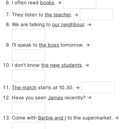
I often read
books
. →
They listen to
the teacher
. →
We are talking to
our neighbour
. →
I’ll speak to
the boss
tomorrow. →
I don’t know
the new students
. →
The match
starts at 10.30. →
Have you seen
James
recently? →
Come with
Barbie and I
to the supermarket. →