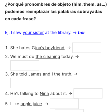
¿Por qué pronombres de objeto (him, them, us…)
podemos reemplazar las palabras subrayadas
en cada frase?
Ej: I saw
your sister
at the library. →
her
She hates G
ina’s boyfriend
. →
We must do
the cleaning
today. →
She told
James and I
the truth. →
He’s talking to
Nina
about it. →
I like
apple juice
. →