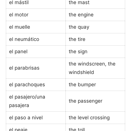
el mástil
the mast
el motor
the engine
el muelle
the quay
el neumático
the tire
el panel
the sign
the windscreen, the
el parabrisas
windshield
el parachoques
the bumper
el pasajero/una
the passenger
pasajera
el paso a nivel
the level crossing
el peaje
the toll