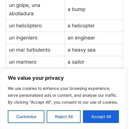
un golpe, una
a bump
abolladura
un helicóptero
a helicopter
un ingeniero
an engineer
un mar turbulento
a heavy sea
un marinero
a sailor
un marinero
a deckhand
We value your privacy
un mecánico
a mechanic
We use cookies to enhance your browsing experience,
serve personalised ads or content, and analyse our traffic.
un monitor
a driving instructor
By clicking "Accept All", you consent to our use of cookies.
un motor defectuoso
a failing engine
Customise
Reject All
Accept All
un muelle
a platform