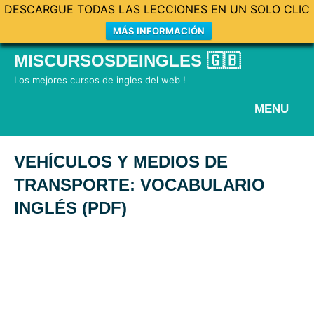
DESCARGUE TODAS LAS LECCIONES EN UN SOLO CLIC
MÁS INFORMACIÓN
Skip
MISCURSOSDEINGLES 🇬🇧
to
Los mejores cursos de ingles del web !
content
MENU
VEHÍCULOS Y MEDIOS DE
TRANSPORTE: VOCABULARIO
INGLÉS (PDF)