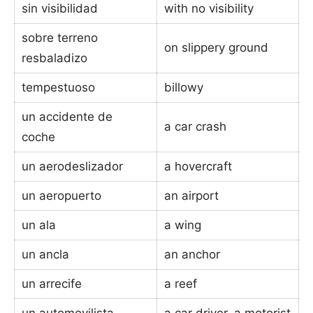
sin visibilidad
with no visibility
sobre terreno
on slippery ground
resbaladizo
tempestuoso
billowy
un accidente de
a car crash
coche
un aerodeslizador
a hovercraft
un aeropuerto
an airport
un ala
a wing
un ancla
an anchor
un arrecife
a reef
un automovilista
a car driver, a motorist