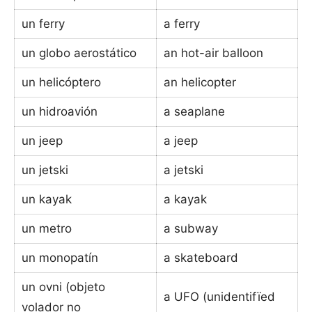
un ferry
a ferry
un globo aerostático
an hot-air balloon
un helicóptero
an helicopter
un hidroavión
a seaplane
un jeep
a jeep
un jetski
a jetski
un kayak
a kayak
un metro
a subway
un monopatín
a skateboard
un ovni (objeto
a UFO (unidentifïed
volador no