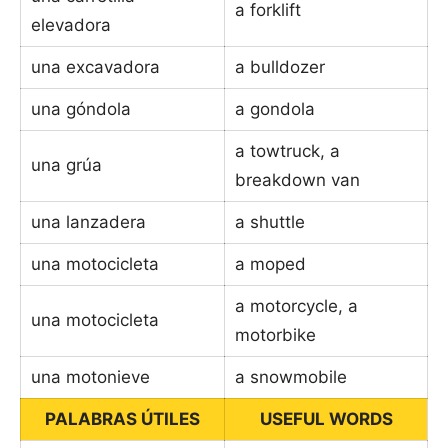
a forklift
elevadora
una excavadora
a bulldozer
una góndola
a gondola
a towtruck, a
una grúa
breakdown van
una lanzadera
a shuttle
una motocicleta
a moped
a motorcycle, a
una motocicleta
motorbike
una motonieve
a snowmobile
PALABRAS ÚTILES
USEFUL WORDS