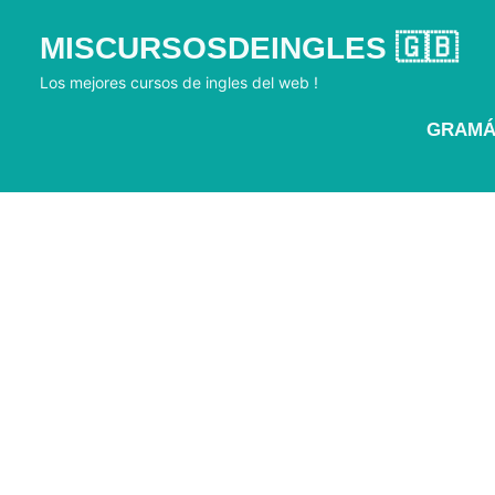
Skip
MISCURSOSDEINGLES 🇬🇧
to
content
Los mejores cursos de ingles del web !
GRAMÁ