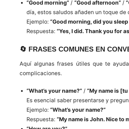
“Good morning”
/
“Good afternoon”
/
“
día, estos saludos añaden un toque de 
Ejemplo:
“Good morning, did you sleep
Respuesta:
“Yes, I did. Thank you for a
🔄
FRASES COMUNES EN CONV
Aquí algunas frases útiles que te ayud
complicaciones.
“What’s your name?”
/
“My name is [tu
Es esencial saber presentarse y pregunt
Ejemplo:
“What’s your name?”
Respuesta:
“My name is John. Nice to 
“How are you?”