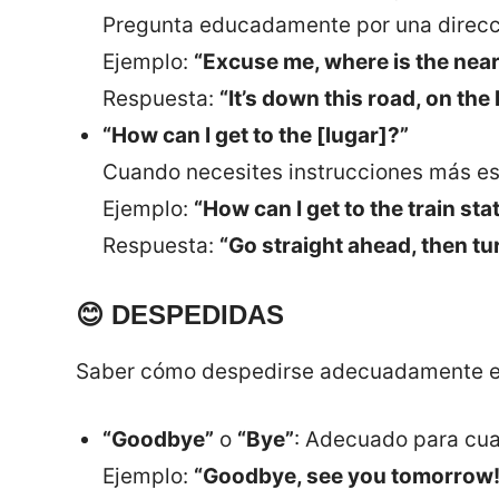
Pregunta educadamente por una direcc
Ejemplo:
“Excuse me, where is the nea
Respuesta:
“It’s down this road, on the l
“How can I get to the [lugar]?”
Cuando necesites instrucciones más es
Ejemplo:
“How can I get to the train sta
Respuesta:
“Go straight ahead, then turn
😊
DESPEDIDAS
Saber cómo despedirse adecuadamente es
“Goodbye”
o
“Bye”
: Adecuado para cual
Ejemplo:
“Goodbye, see you tomorrow!