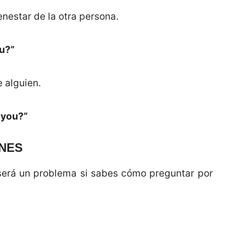
enestar de la otra persona.
ou?”
 alguien.
 you?”
ONES
 será un problema si sabes cómo preguntar por