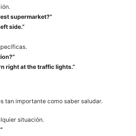
ión.
rest supermarket?”
eft side.”
pecíficas.
tion?”
 right at the traffic lights.”
 tan importante como saber saludar.
quier situación.
”