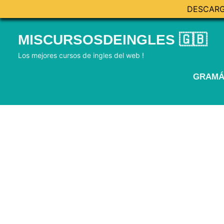
DESCARG
Skip
MISCURSOSDEINGLES 🇬🇧
to
content
Los mejores cursos de ingles del web !
GRAMÁ