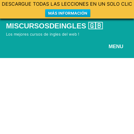
DESCARGUE TODAS LAS LECCIONES EN UN SOLO CLIC
MÁS INFORMACIÓN
Skip
MISCURSOSDEINGLES 🇬🇧
to
Los mejores cursos de ingles del web !
content
MENU