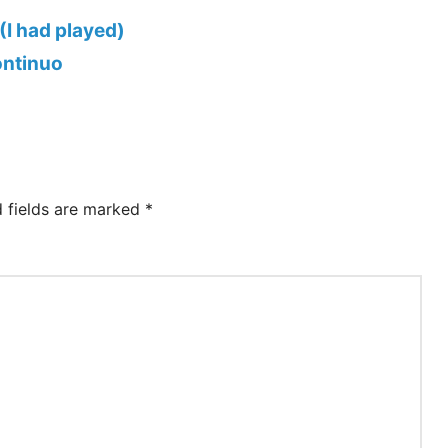
 (I had played)
ontinuo
d fields are marked
*