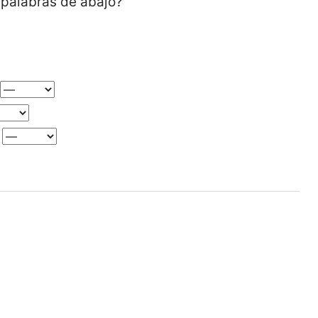
 palabras de abajo?
→
)