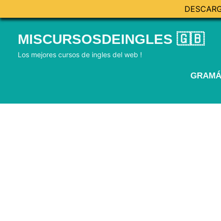
DESCARG
Skip
MISCURSOSDEINGLES 🇬🇧
to
content
Los mejores cursos de ingles del web !
GRAMÁ