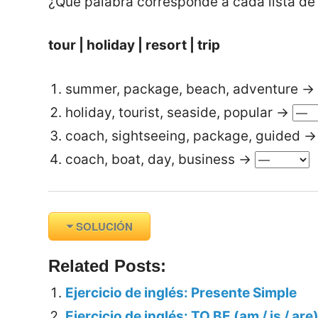
¿Qué palabra corresponde a cada lista de
tour | holiday | resort | trip
summer, package, beach, adventure →
holiday, tourist, seaside, popular →
coach, sightseeing, package, guided 
coach, boat, day, business →
SOLUCIÓN
Related Posts:
Ejercicio de inglés: Presente Simple
Ejercicio de inglés: TO BE (am / is / are