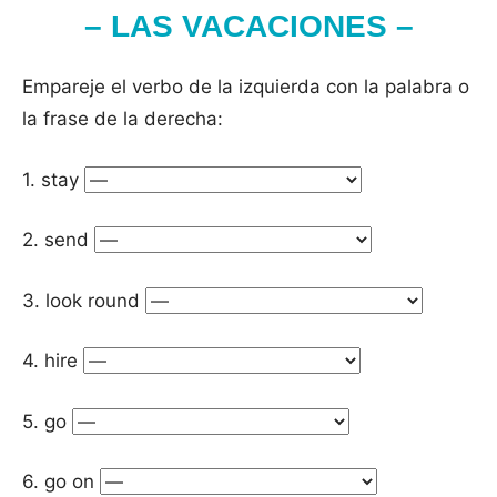
– LAS VACACIONES –
Empareje el verbo de la izquierda con la palabra o
la frase de la derecha:
1. stay
2. send
3. look round
4. hire
5. go
6. go on