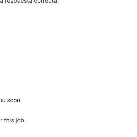
 la respuesta correcta:
ou soon.
r this job.