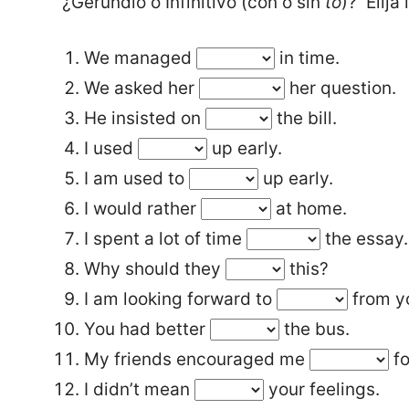
¿Gerundio o Infinitivo (con o sin
to
)? Elija
We managed
in time.
We asked her
her question.
He insisted on
the bill.
I used
up early.
I am used to
up early.
I would rather
at home.
I spent a lot of time
the essay.
Why should they
this?
I am looking forward to
from y
You had better
the bus.
My friends encouraged me
fo
I didn’t mean
your feelings.