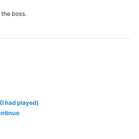
 the boss.
)
 (I had played)
ontinuo