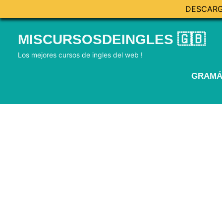
DESCARG
Skip
MISCURSOSDEINGLES 🇬🇧
to
content
Los mejores cursos de ingles del web !
GRAMÁ