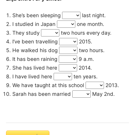
She’s been sleeping
last night.
I studied in Japan
one month.
They study
two hours every day.
I’ve been travelling
2015.
He walked his dog
two hours.
It has been raining
9 a.m.
She has lived here
2014.
I have lived here
ten years.
We have taught at this school
2013.
Sarah has been married
May 2nd.