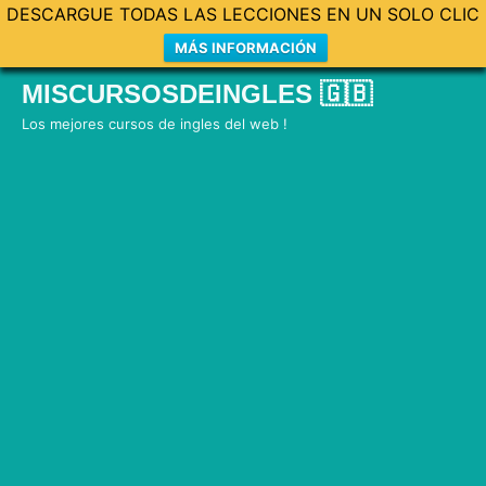
DESCARGUE TODAS LAS LECCIONES EN UN SOLO CLIC
MÁS INFORMACIÓN
Skip
MISCURSOSDEINGLES 🇬🇧
to
Los mejores cursos de ingles del web !
content