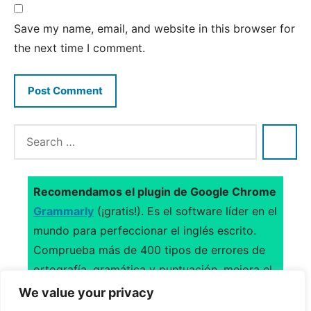
Save my name, email, and website in this browser for
the next time I comment.
Recomendamos el plugin de Google Chrome
Grammarly
(¡gratis!). Es el software líder en el
mundo para perfeccionar el inglés escrito.
Comprueba más de 400 tipos de errores de
ortografía, gramática y puntuación, mejora el
uso del vocabulario y sugiere citas.
We value your privacy