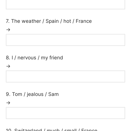
7. The weather / Spain / hot / France
→
8. I / nervous / my friend
→
9. Tom / jealous / Sam
→
10. Switzerland / much / small / France