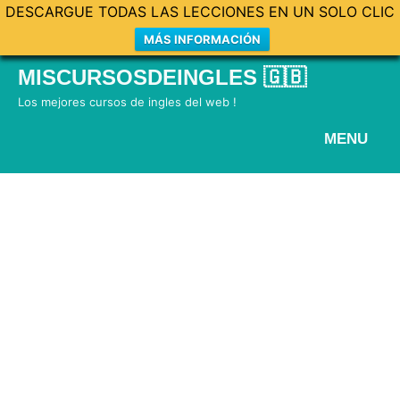
DESCARGUE TODAS LAS LECCIONES EN UN SOLO CLIC
MÁS INFORMACIÓN
Skip
MISCURSOSDEINGLES 🇬🇧
to
Los mejores cursos de ingles del web !
content
MENU