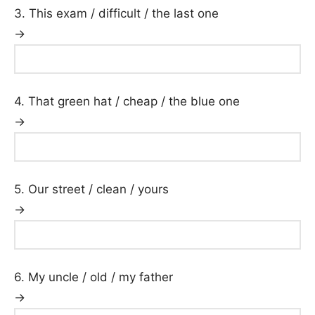
3. This exam / difficult / the last one
→
4. That green hat / cheap / the blue one
→
5. Our street / clean / yours
→
6. My uncle / old / my father
→