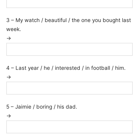
3 – My watch / beautiful / the one you bought last
week.
→
4 – Last year / he / interested / in football / him.
→
5 – Jaimie / boring / his dad.
→