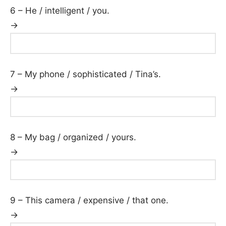
6 – He / intelligent / you.
→
7 – My phone / sophisticated / Tina’s.
→
8 – My bag / organized / yours.
→
9 – This camera / expensive / that one.
→