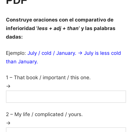
PDF
Construye oraciones con el comparativo de
inferioridad ‘
less + adj + than
‘ y las palabras
dadas:
Ejemplo:
July / cold / January. → July is less cold
than January.
1 – That book / important / this one.
→
2 – My life / complicated / yours.
→