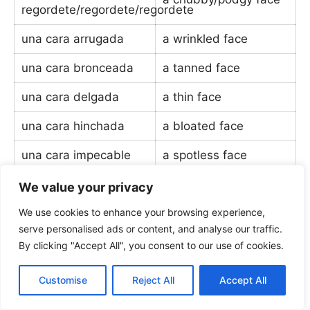
regordete/regordete/regordete
una cara arrugada
a wrinkled face
una cara bronceada
a tanned face
una cara delgada
a thin face
una cara hinchada
a bloated face
una cara impecable
a spotless face
una cara llena de
We value your privacy
a freckled face
pecas
We use cookies to enhance your browsing experience,
serve personalised ads or content, and analyse our traffic.
una cara redonda
a round face
By clicking "Accept All", you consent to our use of cookies.
una cara roja
a ruddy face
Customise
Reject All
Accept All
una cara rosa
a rosy face