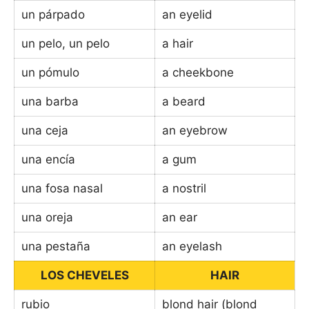
un párpado
an eyelid
un pelo, un pelo
a hair
un pómulo
a cheekbone
una barba
a beard
una ceja
an eyebrow
una encía
a gum
una fosa nasal
a nostril
una oreja
an ear
una pestaña
an eyelash
LOS CHEVELES
HAIR
rubio
blond hair (blond