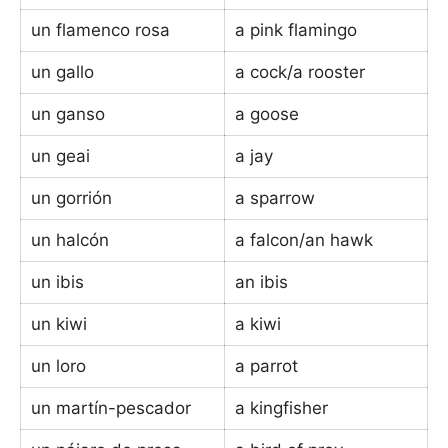
un flamenco rosa
a pink flamingo
un gallo
a cock/a rooster
un ganso
a goose
un geai
a jay
un gorrión
a sparrow
un halcón
a falcon/an hawk
un ibis
an ibis
un kiwi
a kiwi
un loro
a parrot
un martín-pescador
a kingfisher